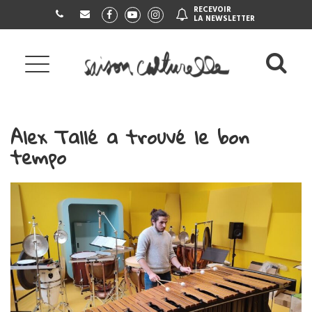
Gestion des traceurs
RECEVOIR
Lien
Lien
Lien
LA NEWSLETTER
vers
vers
vers
le
la
le
compte
chaîne
compte
Al
Facebook
Youtube
Instagram
à
la
Alex Tallé a trouvé le bon
re
tempo